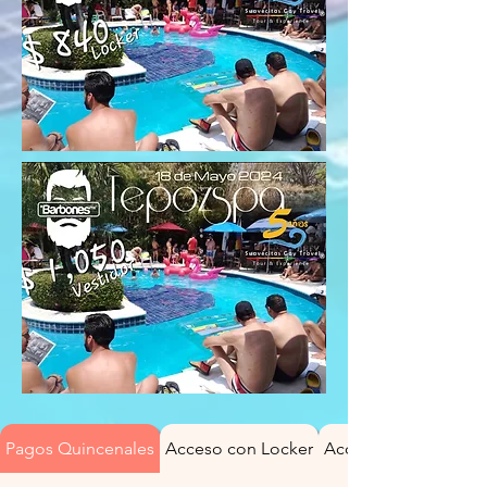
Pagos Quincenales
Acceso con Locker
Acceso con Vestidor