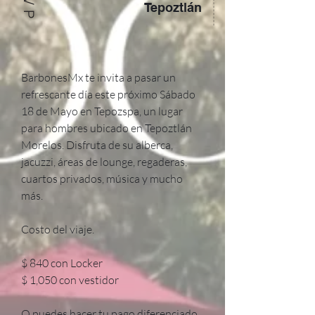
Tepoztlán
BarbonesMx te invita a pasar un 
refrescante día este próximo Sábado 
18 de Mayo en Tepozspa, un lugar 
para hombres ubicado en Tepoztlán 
Morelos. Disfruta de su alberca, 
jacuzzi, áreas de lounge, regaderas, 
cuartos privados, música y mucho 
más. 

Costo del viaje.

$ 840 con Locker 

$ 1,050 con vestidor

O puedes hacer tu pago diferenciado 