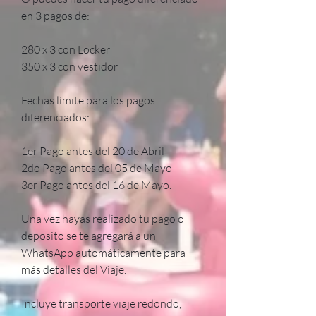
en 3 pagos de:

280 x 3 con Locker 

350 x 3 con vestidor

Fechas límite para los pagos 
diferenciados:

1er Pago antes del 20 de Abril 

2do Pago antes del 05 de Mayo

3er Pago antes del 16 de Mayo.

Una vez hayas realizado tu pago o 
deposito se te agregará a un 
WhatsApp automáticamente para 
más detalles del Viaje.

Incluye transporte viaje redondo, 