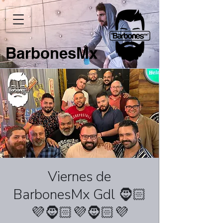
BarbonesMx
Viernes de
BarbonesMx Gdl 🧔🏻
💜🧔🏻💜🧔🏻💜