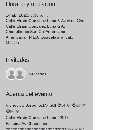
Horario y ubicación
14 abr 2023, 6:30 p.m.
Calle Efraín González Luna & Avenida Cha,
Calle Efraín González Luna & Av.
Chapultepec Sur, Col Americana,
Americana, 44150 Guadalajara, Jal.,
México
Invitados
Ver todos
Acerca del evento
Vienes de BarbonesMx Gdl 🧔🏻 💜 🧔🏻 💜 
🧔🏻 💜 
Calle Efraín Gonzalez Luna 
#2014
. 
Esquina Av Chapultepec. 
🧔🏻‍♂️🧔🏾‍♂️🧔🏿‍♂️🧔🏼‍♂️🧔‍♂️🧔🏽‍♀🧔🏿‍♀🧔🏼‍♀🧔‍♀🤪🥳😘😂😋