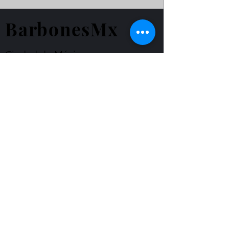
BarbonesMx
Ciudad de México
barbonesmx2020@gmail.com
WhatsApp
+52 55 4366 1439
© Derechos de autor
Formulario de suscripción
Enviar