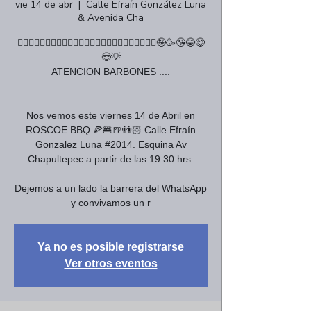
vie 14 de abr
  |  
Calle Efraín González Luna
& Avenida Cha
🧔🏻‍♂️🧔🏾‍♂️🧔🏿‍♂️🧔🏼‍♂️🧔‍♂️🧔🏽‍♀🧔🏿‍♀🧔🏼‍♀🧔‍♀🤪🥳😘😂😋
😎💡
ATENCION BARBONES ....
Nos vemos este viernes 14 de Abril en
ROSCOE BBQ 🍕🍔🍺👬🏻 Calle Efraín
Gonzalez Luna #2014. Esquina Av
Chapultepec a partir de las 19:30 hrs.
Dejemos a un lado la barrera del WhatsApp
y convivamos un r
Ya no es posible registrarse
Ver otros eventos