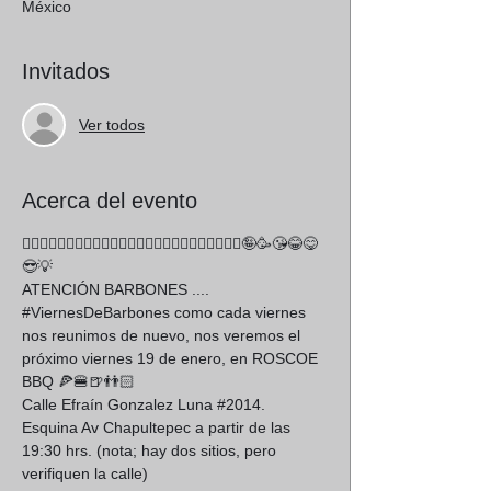
México
Invitados
Ver todos
Acerca del evento
🧔🏻‍♂️🧔🏾‍♂️🧔🏿‍♂️🧔🏼‍♂️🧔‍♂️🧔🏽‍♀🧔🏿‍♀🧔🏼‍♀🧔‍♀🤪🥳😘😂😋
😎💡
ATENCIÓN BARBONES .... 
#ViernesDeBarbones
 como cada viernes 
nos reunimos de nuevo, nos veremos el 
próximo viernes 19 de enero, en ROSCOE 
BBQ 🍕🍔🍺👬🏻 
Calle Efraín Gonzalez Luna 
#2014
. 
Esquina Av Chapultepec a partir de las 
19:30 hrs. (nota; hay dos sitios, pero 
verifiquen la calle) 