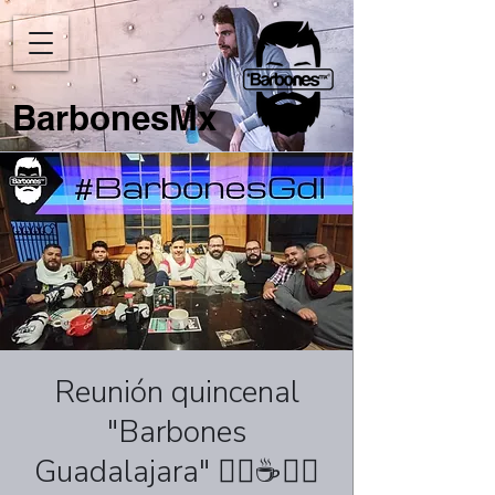
BarbonesMx
Reunión quincenal
"Barbones
Guadalajara" 🏳️‍🌈☕🧔🏻