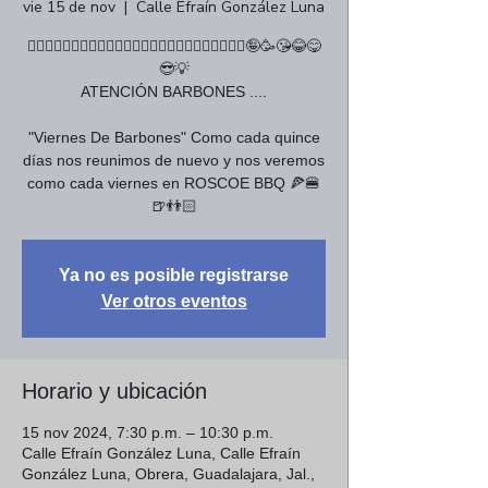
vie 15 de nov
  |  
Calle Efraín González Luna
🧔🏻‍♂️🧔🏾‍♂️🧔🏿‍♂️🧔🏼‍♂️🧔‍♂️🧔🏽‍♀🧔🏿‍♀🧔🏼‍♀🧔‍♀🤪🥳😘😂😋
😎💡
ATENCIÓN BARBONES ....
"Viernes De Barbones" Como cada quince
días nos reunimos de nuevo y nos veremos
como cada viernes en ROSCOE BBQ 🍕🍔
🍺👬🏻
Ya no es posible registrarse
Ver otros eventos
Horario y ubicación
15 nov 2024, 7:30 p.m. – 10:30 p.m.
Calle Efraín González Luna, Calle Efraín
González Luna, Obrera, Guadalajara, Jal.,