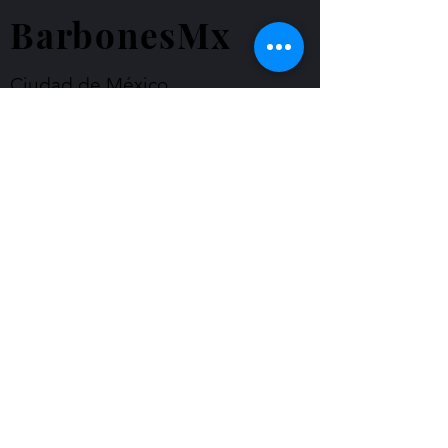
BarbonesMx
Ciudad de México
barbonesmx2020@gmail.com
WhatsApp
+52 55 4366 1439
© Derechos de autor
Formulario de suscripción
Enviar