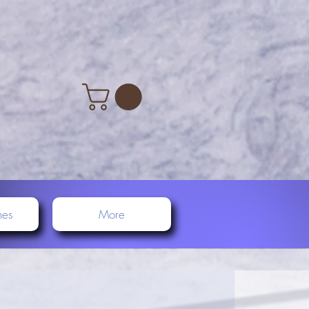
nes
More