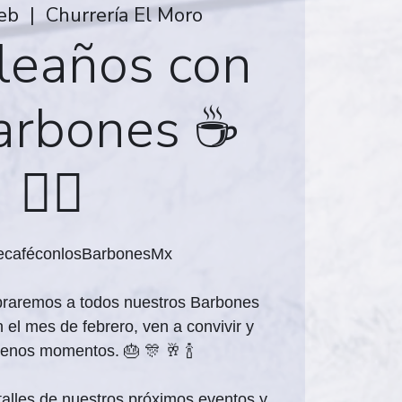
feb
  |  
Churrería El Moro
eaños con
arbones ☕
🏳️‍🌈
ecaféconlosBarbonesMx
braremos a todos nuestros Barbones
el mes de febrero, ven a convivir y
enos momentos. 🎂 🎊 🥂 🍾
alles de nuestros próximos eventos y