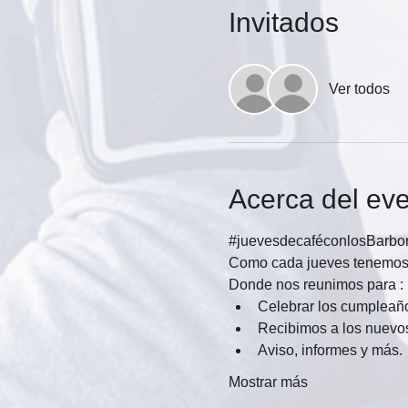
Invitados
Ver todos
Acerca del ev
#juevesdecaféconlosBarb
Como cada jueves tenemos u
Donde nos reunimos para :
Celebrar los cumpleañ
Recibimos a los nuevos
Aviso, informes y más. 
Mostrar más