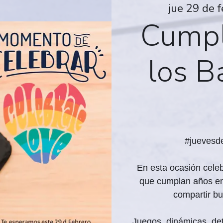
jue 29 de 
Cumpl
los B
#juevesd
En esta ocasión cele
que cumplan años en 
compartir bu
Juegos, dinámicas, det