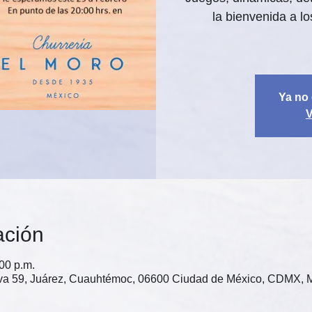
la bienvenida a l
Ya no 
V
ación
:00 p.m.
ova 59, Juárez, Cuauhtémoc, 06600 Ciudad de México, CDMX, 