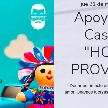
jue 21 de 
Apoy
Cas
"H
PROV
"¡Donar es un acto de
amor, Unamos fuerzas 