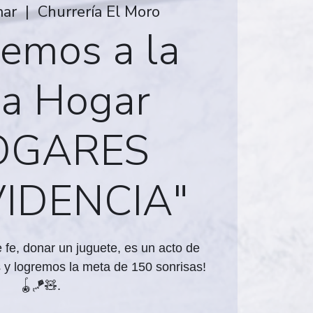
mar
  |  
Churrería El Moro
emos a la
a Hogar
OGARES
IDENCIA"
 fe, donar un juguete, es un acto de
y logremos la meta de 150 sonrisas!
🪀🪁🧸.