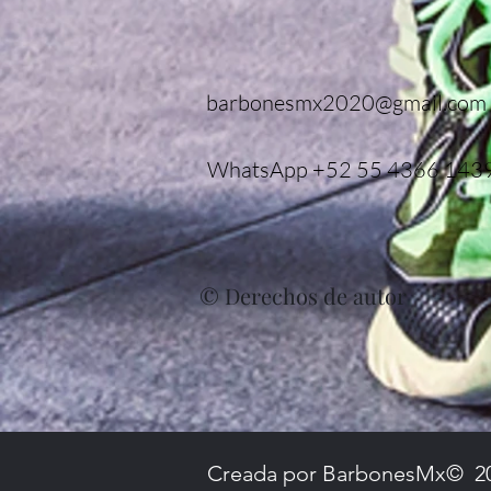
barbonesmx2020@gmail.com
WhatsApp +52 55 4366 143
© Derechos de autor
Creada por BarbonesMx© 2