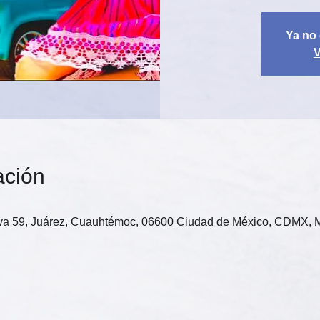
Ya no 
V
ación
ova 59, Juárez, Cuauhtémoc, 06600 Ciudad de México, CDMX, 