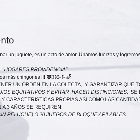
ento
onar un juguete, es un acto de amor, Unamos fuerzas y logremos
 
"HOGARES PROVIDENCIA"
os más chingones !!! 🧔🏻🥳🏳‍🌈
ENER UN ORDEN EN LA COLECTA,  Y GARANTIZAR QUE T
IOS EQUITATIVOS Y EVITAR  HACER DISTINCIONES
,  SE
Y CARACTERISTICAS PROPIAS ASI COMO LAS CANTIDA
1 A 3 AÑOS SE REQUIREN:
SIN PELUCHE) O 20 JUEGOS DE BLOQUE APILABLES.