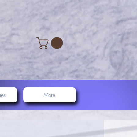
nes
More