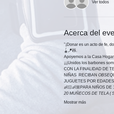
Ver todos
Acerca del ev
"¡Donar es un acto de fe, d
🪀🪁🧸.
Apoyemos a la Casa Hogar 
¡¡¡Unidos los barbones som
CON LA FINALIDAD DE T
NIÑAS  RECIBAN 
OBSEQU
JUGUETES POR EDADES 
👶🏻👶🏼PARA NIÑOS DE 
20 MUÑECOS DE TELA ( 
Mostrar más