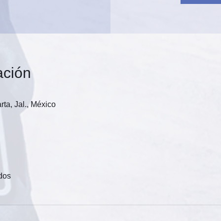
ación
rta, Jal., México
dos