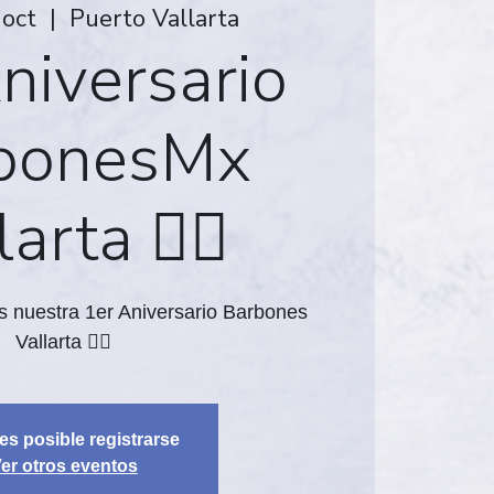
 oct
  |  
Puerto Vallarta
niversario
bonesMx
arta 🏳️‍🌈
s nuestra 1er Aniversario Barbones
Vallarta 🏳️‍🌈
es posible registrarse
er otros eventos