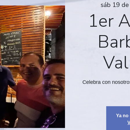
sáb 19 de
1er A
Bar
Vall
Celebra con nosotro
Ya no 
V