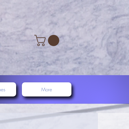
nes
More