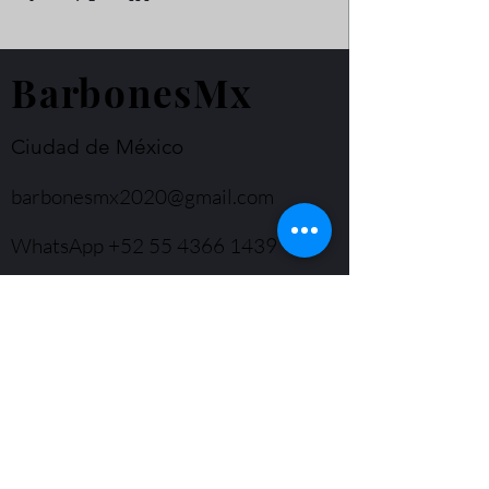
BarbonesMx
Ciudad de México
barbonesmx2020@gmail.com
WhatsApp
+52 55 4366 1439
© Derechos de autor
Formulario de suscripción