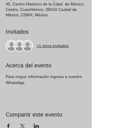
45, Centro Histórico de la Cdad. de México,
Centro, Cuauhtémoc, 06010 Ciudad de
México, CDMX, México
Invitados
+1 otros invitados
Acerca del evento
Para mayor información ingresa a nuestro 
WhatsApp. 
Compartir este evento