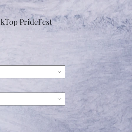
nkTop PrideFest