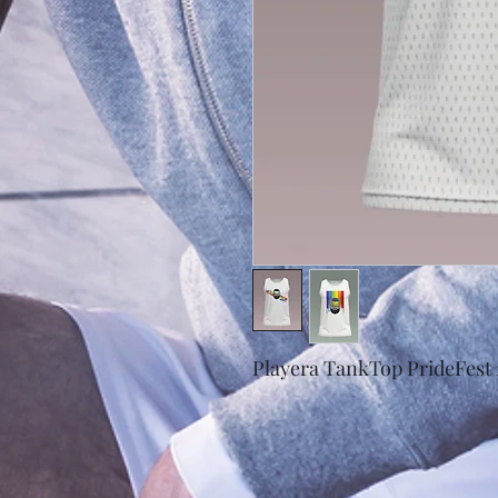
Playera TankTop PrideFest 