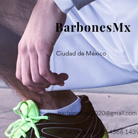
BarbonesMx
Ciudad de México
barbonesmx2020@gmail.com
WhatsApp +52 55 4366 143