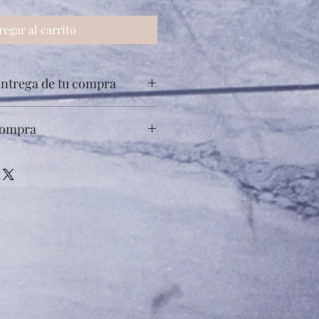
regar al carrito
entrega de tu compra
berás enviar copia a 5543661439 con 
compra
tros al WhatsApp 