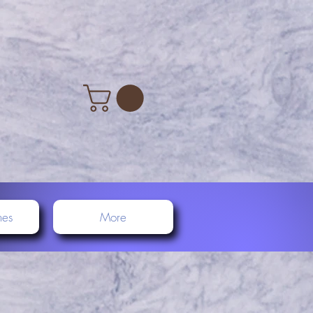
nes
More